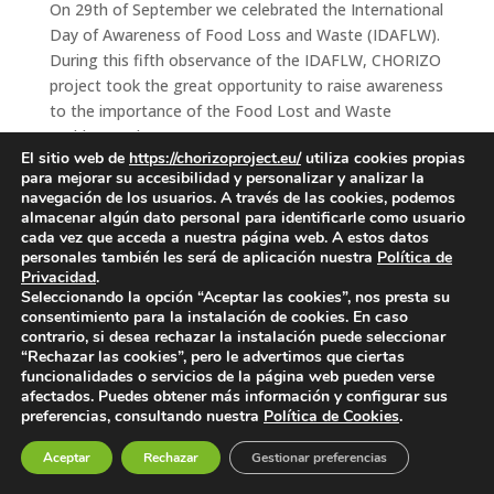
On 29th of September we celebrated the International
Day of Awareness of Food Loss and Waste (IDAFLW).
During this fifth observance of the IDAFLW, CHORIZO
project took the great opportunity to raise awareness
to the importance of the Food Lost and Waste
problem and...
El sitio web de
https://chorizoproject.eu/
utiliza cookies propias
para mejorar su accesibilidad y personalizar y analizar la
Read More
navegación de los usuarios. A través de las cookies, podemos
almacenar algún dato personal para identificarle como usuario
cada vez que acceda a nuestra página web. A estos datos
personales también les será de aplicación nuestra
Política de
Privacidad
.
Seleccionando la opción “Aceptar las cookies”, nos presta su
consentimiento para la instalación de cookies. En caso
contrario, si desea rechazar la instalación puede seleccionar
Privacy Notice
|
Legal Notice
|
Cookies Policy
“Rechazar las cookies”, pero le advertimos que ciertas
funcionalidades o servicios de la página web pueden verse
afectados. Puedes obtener más información y configurar sus
preferencias, consultando nuestra
Política de Cookies
.
Aceptar
Rechazar
Gestionar preferencias